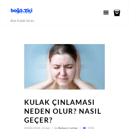
Bize Kulak Verin...
KULAK ÇINLAMASI
NEDEN OLUR? NASIL
GEÇER?
20/06/2024, 12 pm
by
Boğaziçi işitme
1765