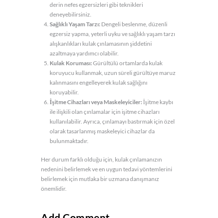
derin nefes egzersizleri gibi teknikleri
deneyebilirsiniz.
Sağlıklı Yaşam Tarzı:
Dengeli beslenme, düzenli
egzersiz yapma, yeterli uyku ve sağlıklı yaşam tarzı
alışkanlıkları kulak çınlamasının şiddetini
azaltmaya yardımcı olabilir.
Kulak Koruması:
Gürültülü ortamlarda kulak
koruyucu kullanmak, uzun süreli gürültüye maruz
kalınmasını engelleyerek kulak sağlığını
koruyabilir.
İşitme Cihazları veya Maskeleyiciler:
İşitme kaybı
ile ilişkili olan çınlamalar için işitme cihazları
kullanılabilir. Ayrıca, çınlamayı bastırmak için özel
olarak tasarlanmış maskeleyici cihazlar da
bulunmaktadır.
Her durum farklı olduğu için, kulak çınlamanızın
nedenini belirlemek ve en uygun tedavi yöntemlerini
belirlemek için mutlaka bir uzmana danışmanız
önemlidir.
Add Comment