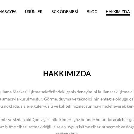
NASAYFA
ÜRÜNLER
SGK ÖDEMESI
BLOG
HAKKIMIZDA
HAKKIMIZDA
ma Merkezi, işitme sektöründeki geniş deneyimini kullanarak işitme cihaz
amacıyla kurulmuştur. Görme, duyma ve teknolojinin entegre olduğu çağd
 bu noktada, sizlere güleryüzlü ve kaliteli hizmet sunmayı hedefleyerek ken
imiz ve sizden aldığımız geri bildirimleri göz önünde bulundurarak her ge
 işitme cihazı satmak değil; size en uygun işitme cihazını seçmek ve doğ
sağlamaktır.