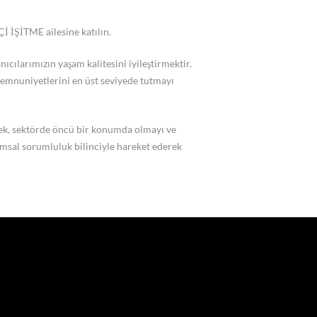
İ İŞİTME ailesine katılın.
cılarımızın yaşam kalitesini iyileştirmektir.
memnuniyetlerini en üst seviyede tutmayı
erek, sektörde öncü bir konumda olmayı ve
umsal sorumluluk bilinciyle hareket ederek