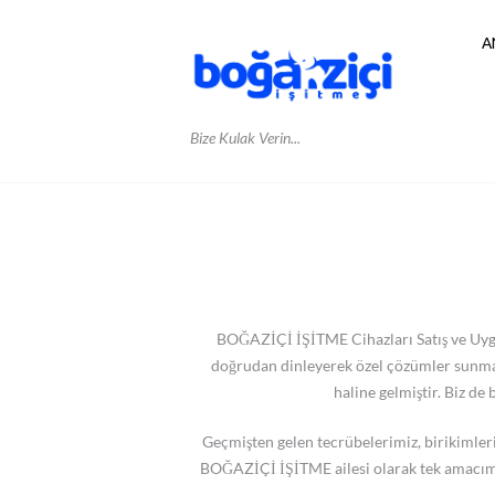
A
Bize Kulak Verin...
BOĞAZİÇİ İŞİTME Cihazları Satış ve Uygula
doğrudan dinleyerek özel çözümler sunma 
haline gelmiştir. Biz de
Geçmişten gelen tecrübelerimiz, birikimler
BOĞAZİÇİ İŞİTME ailesi olarak tek amacımız