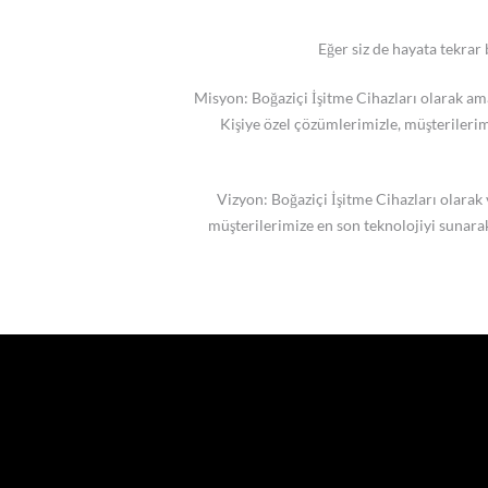
Eğer siz de hayata tekrar
Misyon: Boğaziçi İşitme Cihazları olarak ama
Kişiye özel çözümlerimizle, müşterileri
Vizyon: Boğaziçi İşitme Cihazları olarak
müşterilerimize en son teknolojiyi sunara