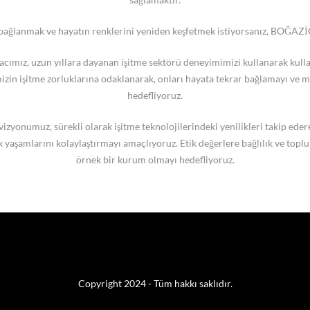
 bağlanmak ve hayatın renklerini yeniden keşfetmek istiyorsanız, BOĞAZİÇ
cımız, uzun yıllara dayanan işitme sektörü deneyimimizi kullanarak kullanı
mizin işitme zorluklarına odaklanarak, onları hayata tekrar bağlamayı ve 
hedefliyoruz.
 vizyonumuz, sürekli olarak işitme teknolojilerindeki yenilikleri takip ed
k yaşamlarını kolaylaştırmayı amaçlıyoruz. Etik değerlere bağlılık ve topl
örnek bir kurum olmayı hedefliyoruz.
Copyright 2024 - Tüm hakkı saklıdır.