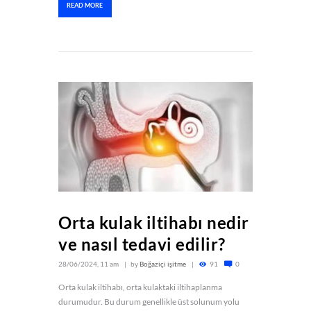
READ MORE
Orta kulak iltihabı nedir
ve nasıl tedavi edilir?
28/06/2024, 11 am
by
Boğaziçi işitme
91
0
Orta kulak iltihabı, orta kulaktaki iltihaplanma
durumudur. Bu durum genellikle üst solunum yolu