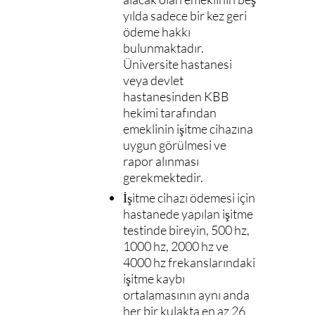
yılda sadece bir kez geri
ödeme hakkı
bulunmaktadır.
Üniversite hastanesi
veya devlet
hastanesinden KBB
hekimi tarafından
emeklinin işitme cihazına
uygun görülmesi ve
rapor alınması
gerekmektedir.
İşitme cihazı ödemesi için
hastanede yapılan işitme
testinde bireyin, 500 hz,
1000 hz, 2000 hz ve
4000 hz frekanslarındaki
işitme kaybı
ortalamasının aynı anda
her bir kulakta en az 26