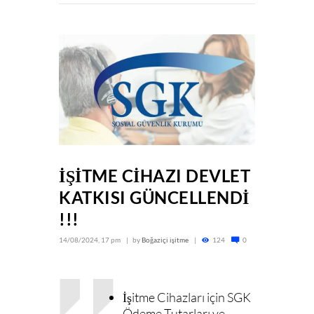
İŞİTME CİHAZI DEVLET
KATKISI GÜNCELLENDİ
!!!
14/08/2024, 17 pm
by
Boğaziçi işitme
124
0
İşitme Cihazları için SGK
Ödeme Tutarları ve