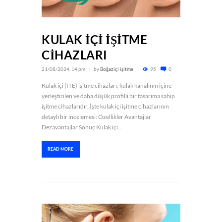
KULAK İÇİ İŞİTME
CİHAZLARI
21/08/2024, 14 pm
by
Boğaziçi işitme
95
0
Kulak içi (ITE) işitme cihazları, kulak kanalının içine
yerleştirilen ve daha düşük profilli bir tasarıma sahip
işitme cihazlarıdır. İşte kulak içi işitme cihazlarının
detaylı bir incelemesi: Özellikler Avantajlar
Dezavantajlar Sonuç Kulak içi...
READ MORE