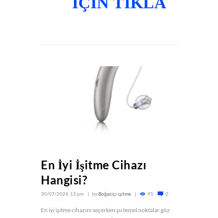
İÇİN TIKLA
En İyi İşitme Cihazı
Hangisi?
30/07/2024, 13 pm
by
Boğaziçi işitme
95
0
En iyi işitme cihazını seçerken şu temel noktalar göz