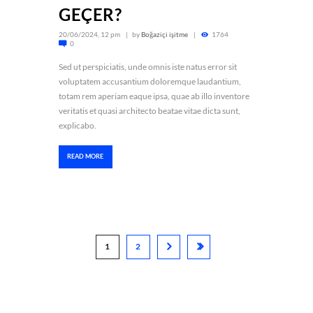
GEÇER?
20/06/2024, 12 pm
by
Boğaziçi işitme
1764
0
Sed ut perspiciatis, unde omnis iste natus error sit
voluptatem accusantium doloremque laudantium,
totam rem aperiam eaque ipsa, quae ab illo inventore
veritatis et quasi architecto beatae vitae dicta sunt,
explicabo.
READ MORE
1
2