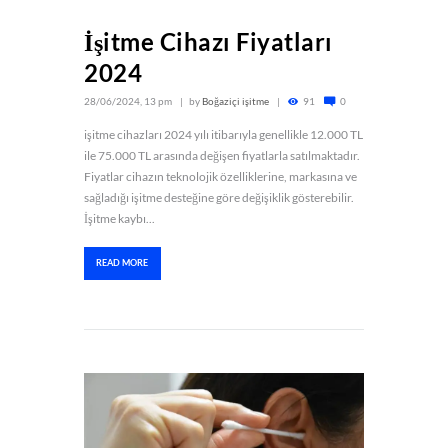
İşitme Cihazı Fiyatları
2024
28/06/2024, 13 pm
by
Boğaziçi işitme
91
0
işitme cihazları 2024 yılı itibarıyla genellikle 12.000 TL
ile 75.000 TL arasında değişen fiyatlarla satılmaktadır.
Fiyatlar cihazın teknolojik özelliklerine, markasına ve
sağladığı işitme desteğine göre değişiklik gösterebilir.
İşitme kaybı...
READ MORE