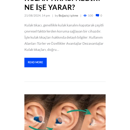
NE İŞE YARAR?
21/08/2024, 14 pm
by
Boğaziçi işitme
100
0
Kulak tıkacı, genellikle kulak kanalını kapatarak çeşitli
çevresel faktörlerden koruma sağlayan bir cihazdır.
İşte kulak tıkaçları hakkında detaylı bilgiler: Kullanım
Alanları Türler ve Özellikler Avantajlar Dezavantajlar
Kulak tıkaçları, doğru...
READ MORE