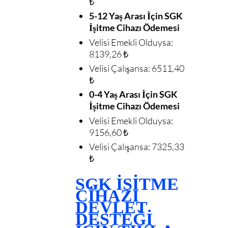
₺
5-12 Yaş Arası İçin SGK
İşitme Cihazı Ödemesi
Velisi Emekli Olduysa:
8139,26 ₺
Velisi Çalışansa: 6511,40
₺
0-4 Yaş Arası İçin SGK
İşitme Cihazı Ödemesi
Velisi Emekli Olduysa:
9156,60 ₺
Velisi Çalışansa: 7325,33
₺
SGK İŞİTME
CİHAZI
DEVLET
DESTEĞİ