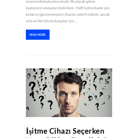
önününde bulundurulmalı. İlk olarak işitme
kaybınızın seviyesini belirleyin. Hafif işitme kaybı için
kulak içi (görünmeyen) cihazlar yeterli olabilir, ancak
orta ve ileri düzey kayıplar için...
READ MORE
İşitme Cihazı Seçerken