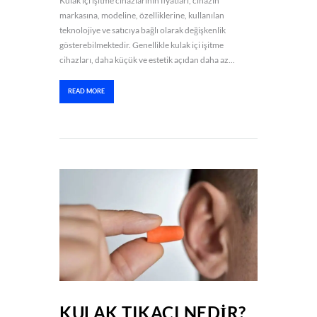
Kulak içi işitme cihazlarının fiyatları, cihazın
markasına, modeline, özelliklerine, kullanılan
teknolojiye ve satıcıya bağlı olarak değişkenlik
gösterebilmektedir. Genellikle kulak içi işitme
cihazları, daha küçük ve estetik açıdan daha az...
READ MORE
KULAK TIKACI NEDİR?