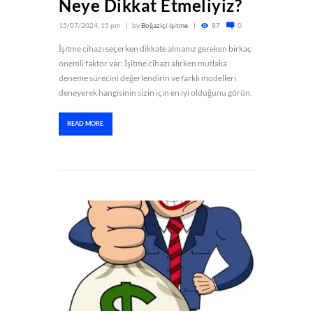
Neye Dikkat Etmeliyiz?
15/07/2024, 15 pm
by
Boğaziçi işitme
87
0
İşitme cihazı seçerken dikkate almanız gereken birkaç
önemli faktör var: İşitme cihazı alırken mutlaka
deneme sürecini değerlendirin ve farklı modelleri
deneyerek hangisinin sizin için en iyi olduğunu görün.
READ MORE