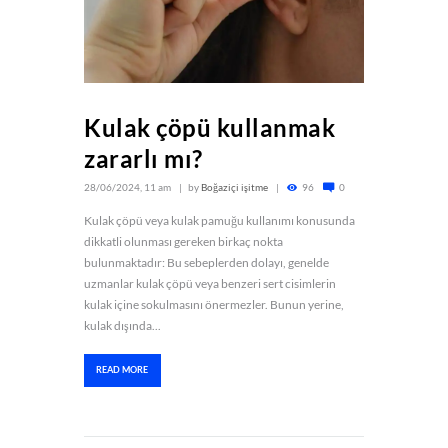
Kulak çöpü kullanmak
zararlı mı?
28/06/2024, 11 am
by
Boğaziçi işitme
96
0
Kulak çöpü veya kulak pamuğu kullanımı konusunda
dikkatli olunması gereken birkaç nokta
bulunmaktadır: Bu sebeplerden dolayı, genelde
uzmanlar kulak çöpü veya benzeri sert cisimlerin
kulak içine sokulmasını önermezler. Bunun yerine,
kulak dışında...
READ MORE