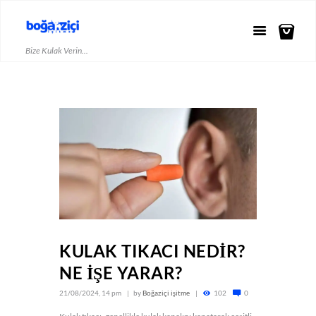
Bize Kulak Verin...
KULAK TIKACI NEDİR?
NE İŞE YARAR?
21/08/2024, 14 pm
by
Boğaziçi işitme
102
0