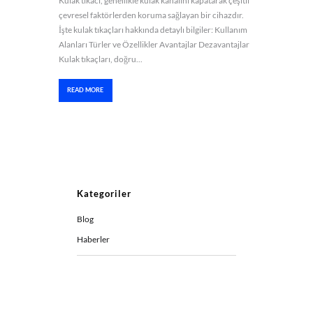
Kulak tıkacı, genellikle kulak kanalını kapatarak çeşitli
çevresel faktörlerden koruma sağlayan bir cihazdır.
İşte kulak tıkaçları hakkında detaylı bilgiler: Kullanım
Alanları Türler ve Özellikler Avantajlar Dezavantajlar
Kulak tıkaçları, doğru...
READ MORE
Kategoriler
Blog
Haberler