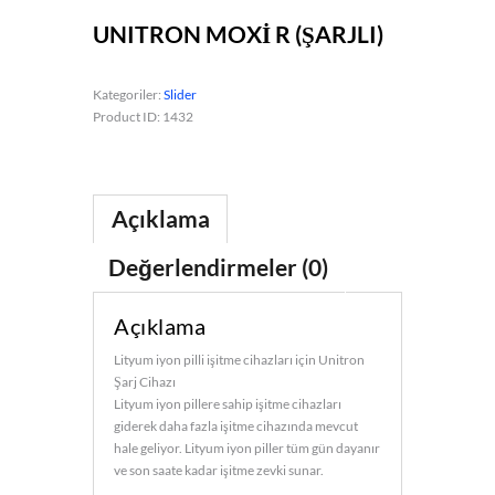
UNITRON MOXİ R (ŞARJLI)
Kategoriler:
Slider
Product ID:
1432
Açıklama
Değerlendirmeler (0)
Açıklama
Lityum iyon pilli işitme cihazları için Unitron
Şarj Cihazı
Lityum iyon pillere sahip işitme cihazları
giderek daha fazla işitme cihazında mevcut
hale geliyor. Lityum iyon piller tüm gün dayanır
ve son saate kadar işitme zevki sunar.