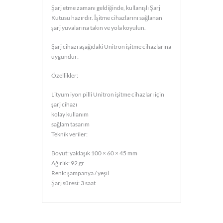
Şarj etme zamanı geldiğinde, kullanışlı Şarj
Kutusu hazırdır. İşitme cihazlarını sağlanan
şarj yuvalarına takın ve yola koyulun.
Şarj cihazı aşağıdaki Unitron işitme cihazlarına
uygundur:
Özellikler:
Lityum iyon pilli Unitron işitme cihazları için
şarj cihazı
kolay kullanım
sağlam tasarım
Teknik veriler:
Boyut: yaklaşık 100 × 60 × 45 mm
Ağırlık: 92 gr
Renk: şampanya / yeşil
Şarj süresi: 3 saat