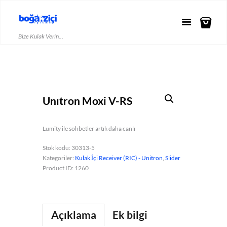
Bize Kulak Verin...
Unıtron Moxi V-RS
Lumity ile sohbetler artık daha canlı
Stok kodu:
30313-5
Kategoriler:
Kulak İçi Receiver (RIC) - Unitron
,
Slider
Product ID:
1260
Açıklama
Ek bilgi